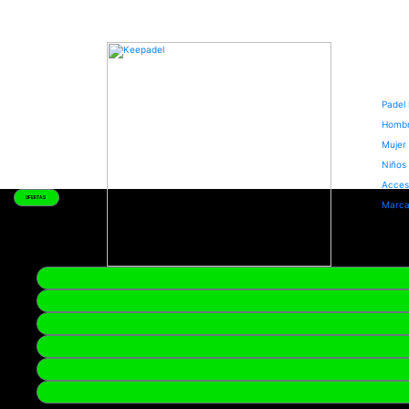
Padel
Homb
Mujer
Niños
Acces
PALAS
Marc