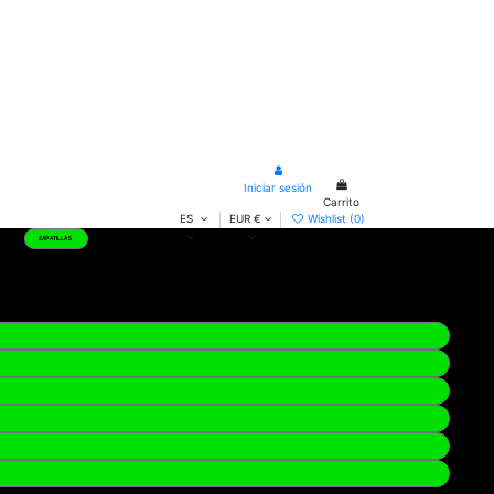
Iniciar sesión
Carrito
ES
EUR €
Wishlist (
0
)
ROPA