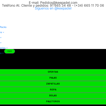
E-mail: Pedidos@keepadel.com
Teléfono At. Cliente y pedidos: 91 665 34 48 - (+34) 665 11 70 06
Síguenos en @keepadel
 Packs
re
orios
ZAPATILLAS
as
OFERTAS
PALAS
ZAPATILLAS
ROPA
BOLAS
PALETEROS